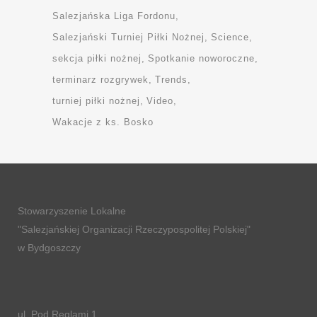
Salezjańska Liga Fordonu
Salezjański Turniej Piłki Nożnej
Science
sekcja piłki nożnej
Spotkanie noworoczne
terminarz rozgrywek
Trends
turniej piłki nożnej
Video
Wakacje z ks. Bosko
Stowarzyszenie Lokalne
"Salezjańskiej Organizacji Rzeczypospolitej Polskiej"
w Bydgoszczy
ul. Pod Reglami 1