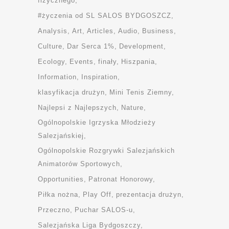
fizycznego
#życzenia od SL SALOS BYDGOSZCZ
Analysis
Art
Articles
Audio
Business
Culture
Dar Serca 1%
Development
Ecology
Events
finały
Hiszpania
Information
Inspiration
klasyfikacja drużyn
Mini Tenis Ziemny
Najlepsi z Najlepszych
Nature
Ogólnopolskie Igrzyska Młodzieży
Salezjańskiej
Ogólnopolskie Rozgrywki Salezjańskich
Animatorów Sportowych
Opportunities
Patronat Honorowy
Piłka nożna
Play Off
prezentacja drużyn
Przeczno
Puchar SALOS-u
Salezjańska Liga Bydgoszczy