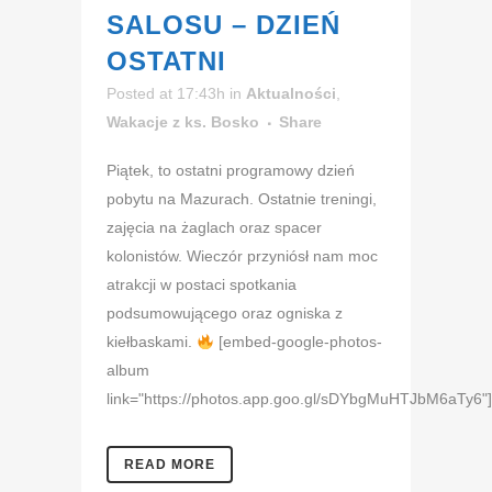
SALOSU – DZIEŃ
OSTATNI
Posted at 17:43h
in
Aktualności
,
Wakacje z ks. Bosko
Share
Piątek, to ostatni programowy dzień
pobytu na Mazurach. Ostatnie treningi,
zajęcia na żaglach oraz spacer
kolonistów. Wieczór przyniósł nam moc
atrakcji w postaci spotkania
podsumowującego oraz ogniska z
kiełbaskami.
[embed-google-photos-
album
link="https://photos.app.goo.gl/sDYbgMuHTJbM6aTy6"].
READ MORE