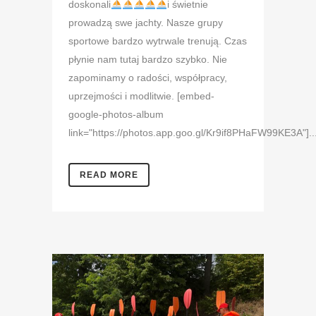
doskonali
i świetnie
prowadzą swe jachty. Nasze grupy
sportowe bardzo wytrwale trenują. Czas
płynie nam tutaj bardzo szybko. Nie
zapominamy o radości, współpracy,
uprzejmości i modlitwie. [embed-
google-photos-album
link="https://photos.app.goo.gl/Kr9if8PHaFW99KE3A"]..
READ MORE