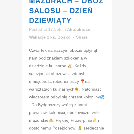
MAZURACH – OBÓZ
SALOSU – DZIEŃ
DZIEWIĄTY
Posted at 17:35h
in
Aktualności
,
Wakacje z ks. Bosko
Share
Czwartek na naszym obozie upłynął
nam pod znakiem szkokenia w
dziedzinie kulinarnej
. Każdy
salezjanski obozowicz zdobył
umiejetność robienia pizzy
na
warsztatach kulinarnych
. Natomiast
wieczorem odbył się chrzest kolonijny
. Do Bydgoszczy wrócą z nami
prawdziwi koloniści, obozowicze, wilki
mazurskie
. Pięknej Prozerpinie
i
dostojnemu Posejdonowi
serdecznie