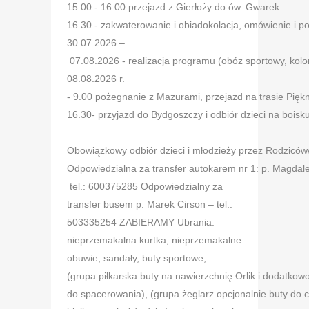
15.00 - 16.00 przejazd z Gierłoży do ów. Gwarek
16.30 - zakwaterowanie i obiadokolacja, omówienie i p
30.07.2026 –
07.08.2026 - realizacja programu (obóz sportowy, kolon
08.08.2026 r.
- 9.00 pożegnanie z Mazurami, przejazd na trasie Pię
16.30- przyjazd do Bydgoszczy i odbiór dzieci na bois
Obowiązkowy odbiór dzieci i młodzieży przez Rodzic
Odpowiedzialna za transfer autokarem nr 1: p. Magdal
tel.: 600375285 Odpowiedzialny za
transfer busem p. Marek Cirson – tel.:
503335254 ZABIERAMY Ubrania:
nieprzemakalna kurtka, nieprzemakalne
obuwie, sandały, buty sportowe,
(grupa piłkarska buty na nawierzchnię Orlik i dodatkow
do spacerowania), (grupa żeglarz opcjonalnie buty do c