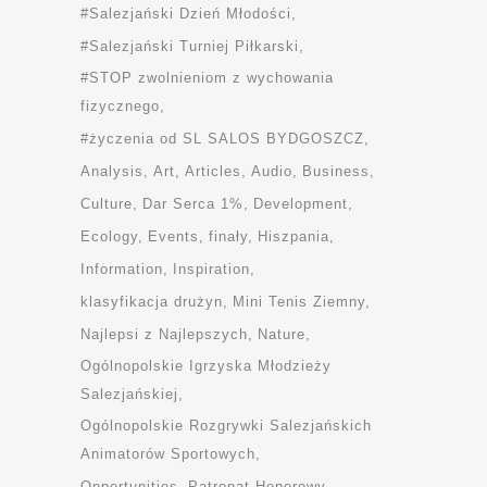
#Salezjański Dzień Młodości
#Salezjański Turniej Piłkarski
#STOP zwolnieniom z wychowania
fizycznego
#życzenia od SL SALOS BYDGOSZCZ
Analysis
Art
Articles
Audio
Business
Culture
Dar Serca 1%
Development
Ecology
Events
finały
Hiszpania
Information
Inspiration
klasyfikacja drużyn
Mini Tenis Ziemny
Najlepsi z Najlepszych
Nature
Ogólnopolskie Igrzyska Młodzieży
Salezjańskiej
Ogólnopolskie Rozgrywki Salezjańskich
Animatorów Sportowych
Opportunities
Patronat Honorowy