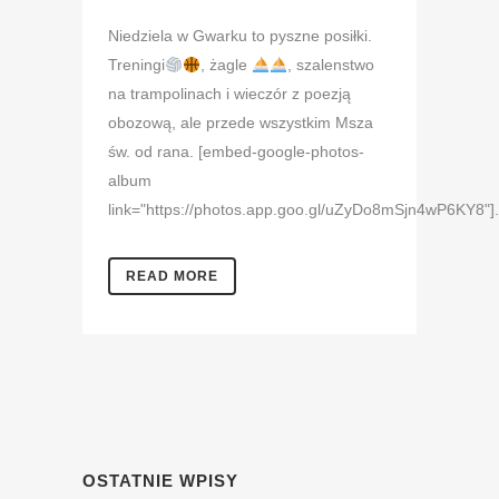
Niedziela w Gwarku to pyszne posiłki.
Treningi
, żagle
, szalenstwo
na trampolinach i wieczór z poezją
obozową, ale przede wszystkim Msza
św. od rana. [embed-google-photos-
album
link="https://photos.app.goo.gl/uZyDo8mSjn4wP6KY8"].
READ MORE
OSTATNIE WPISY