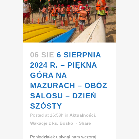
06 SIE
6 SIERPNIA
2024 R. – PIĘKNA
GÓRA NA
MAZURACH – OBÓZ
SALOSU – DZIEŃ
SZÓSTY
Posted at 16:59h
in
Aktualności
,
Wakacje z ks. Bosko
Share
Poniedziałek upłynął nam wczoraj