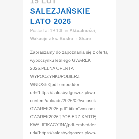
15 LUT
SALEZJAŃSKIE
LATO 2026
Posted at 19:10h
in
Aktualności
,
Wakacje z ks. Bosko
Share
Zapraszamy do zapoznania się z ofertą
wypoczynku letniego GWAREK
2026.PEŁNA OFERTA
WYPOCZYNKUPOBIERZ
WNIOSEK[pdf-embedder
url="https://salosbydgoszcz.pl/wp-
content/uploads/2026/02/wniosek-
GWAREK2026.pdf" title="wniosek
GWAREK2026"]POBIERZ KARTĘ
KWALIFIKACYJNĄ[pdf-embedder
url="https://salosbydgoszcz.pl/wp-