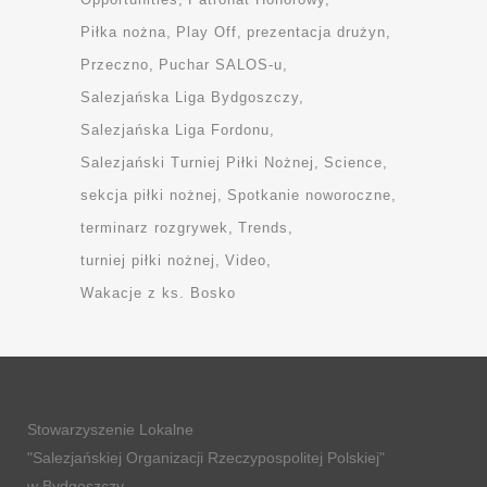
Piłka nożna
Play Off
prezentacja drużyn
Przeczno
Puchar SALOS-u
Salezjańska Liga Bydgoszczy
Salezjańska Liga Fordonu
Salezjański Turniej Piłki Nożnej
Science
sekcja piłki nożnej
Spotkanie noworoczne
terminarz rozgrywek
Trends
turniej piłki nożnej
Video
Wakacje z ks. Bosko
Stowarzyszenie Lokalne
"Salezjańskiej Organizacji Rzeczypospolitej Polskiej"
w Bydgoszczy