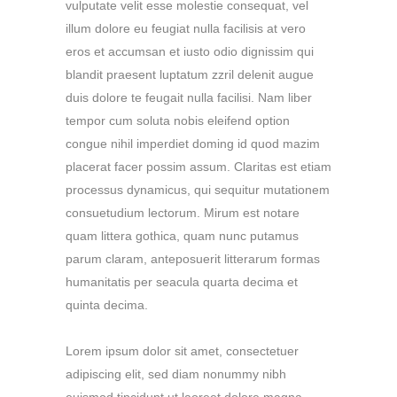
vulputate velit esse molestie consequat, vel
illum dolore eu feugiat nulla facilisis at vero
eros et accumsan et iusto odio dignissim qui
blandit praesent luptatum zzril delenit augue
duis dolore te feugait nulla facilisi. Nam liber
tempor cum soluta nobis eleifend option
congue nihil imperdiet doming id quod mazim
placerat facer possim assum. Claritas est etiam
processus dynamicus, qui sequitur mutationem
consuetudium lectorum. Mirum est notare
quam littera gothica, quam nunc putamus
parum claram, anteposuerit litterarum formas
humanitatis per seacula quarta decima et
quinta decima.
Lorem ipsum dolor sit amet, consectetuer
adipiscing elit, sed diam nonummy nibh
euismod tincidunt ut laoreet dolore magna