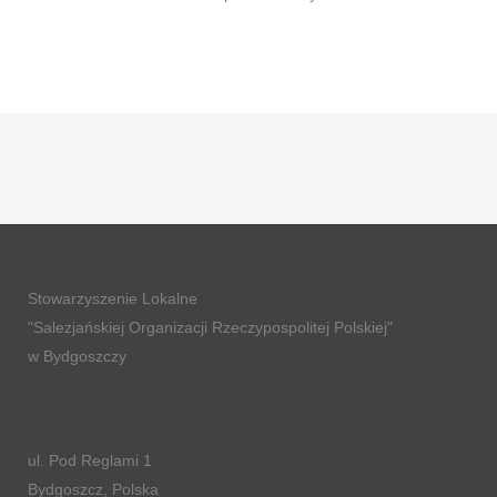
Stowarzyszenie Lokalne
"Salezjańskiej Organizacji Rzeczypospolitej Polskiej"
w Bydgoszczy
ul. Pod Reglami 1
Bydgoszcz, Polska