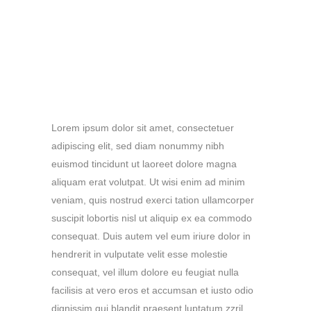
Together Into One
Amazing Design.
Lorem ipsum dolor sit amet, consectetuer
adipiscing elit, sed diam nonummy nibh
euismod tincidunt ut laoreet dolore magna
aliquam erat volutpat. Ut wisi enim ad minim
veniam, quis nostrud exerci tation ullamcorper
suscipit lobortis nisl ut aliquip ex ea commodo
consequat. Duis autem vel eum iriure dolor in
hendrerit in vulputate velit esse molestie
consequat, vel illum dolore eu feugiat nulla
facilisis at vero eros et accumsan et iusto odio
dignissim qui blandit praesent luptatum zzril