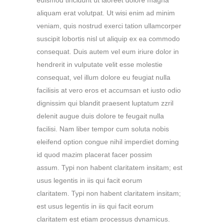
aliquam erat volutpat. Ut wisi enim ad minim
veniam, quis nostrud exerci tation ullamcorper
suscipit lobortis nisl ut aliquip ex ea commodo
consequat. Duis autem vel eum iriure dolor in
hendrerit in vulputate velit esse molestie
consequat, vel illum dolore eu feugiat nulla
facilisis at vero eros et accumsan et iusto odio
dignissim qui blandit praesent luptatum zzril
delenit augue duis dolore te feugait nulla
facilisi. Nam liber tempor cum soluta nobis
eleifend option congue nihil imperdiet doming
id quod mazim placerat facer possim
assum. Typi non habent claritatem insitam; est
usus legentis in iis qui facit eorum
claritatem. Typi non habent claritatem insitam;
est usus legentis in iis qui facit eorum
claritatem est etiam processus dynamicus.