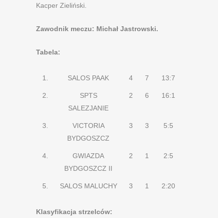
Kacper Zieliński.
Zawodnik meczu: Michał Jastrowski.
Tabela:
1.
SALOS PAAK
4
7
13:7
2.
SPTS
2
6
16:1
SALEZJANIE
3.
VICTORIA
3
3
5:5
BYDGOSZCZ
4.
GWIAZDA
2
1
2:5
BYDGOSZCZ II
5.
SALOS MALUCHY
3
1
2:20
Klasyfikacja strzelców: