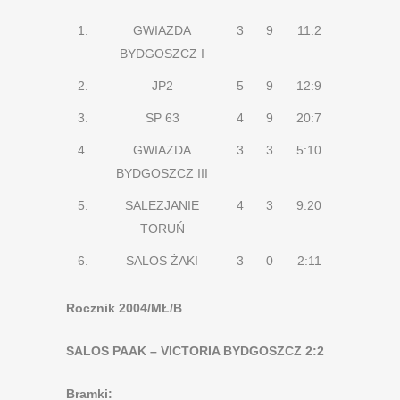
1.
GWIAZDA
3
9
11:2
BYDGOSZCZ I
2.
JP2
5
9
12:9
3.
SP 63
4
9
20:7
4.
GWIAZDA
3
3
5:10
BYDGOSZCZ III
5.
SALEZJANIE
4
3
9:20
TORUŃ
6.
SALOS ŻAKI
3
0
2:11
Rocznik 2004/MŁ/B
SALOS PAAK – VICTORIA BYDGOSZCZ 2:2
Bramki: