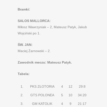
Bramki:
SALOS MALLORCA:
Miłosz Wawrzyniak – 2, Mateusz Patyk, Jakub
Wojciński po 1.
ŚW. JAN:
Maciej Żarnowski – 2.
Zawodnik meczu: Mateusz Patyk.
Tabela:
1.
PKS ZŁOTORIA
4
12
29:8
2.
GTS POLONEA
5
10
34:20
3.
GM KATOLIK
4
9
21:17