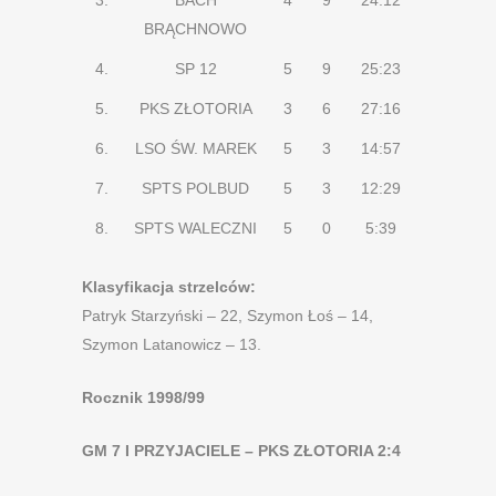
3.
BACH
4
9
24:12
BRĄCHNOWO
4.
SP 12
5
9
25:23
5.
PKS ZŁOTORIA
3
6
27:16
6.
LSO ŚW. MAREK
5
3
14:57
7.
SPTS POLBUD
5
3
12:29
8.
SPTS WALECZNI
5
0
5:39
Klasyfikacja strzelców:
Patryk Starzyński – 22, Szymon Łoś – 14,
Szymon Latanowicz – 13.
Rocznik 1998/99
GM 7 I PRZYJACIELE – PKS ZŁOTORIA 2:4