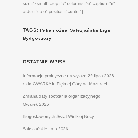
size=”xsmall” crop=”y” columns=”6″ caption=”n”
order=”date” position=”center”]
TAGS:
Piłka nożna
,
Salezjańska Liga
Bydgoszczy
OSTATNIE WPISY
Informacje praktyczne na wyjazd 29 lipca 2026
r. do GWARKA k. Pięknej Góry na Mazurach
Zmiana daty spotkania organizacyjnego
Gwarek 2026
Błogosławionych Świąt Wielkiej Nocy
Salezjańskie Lato 2026