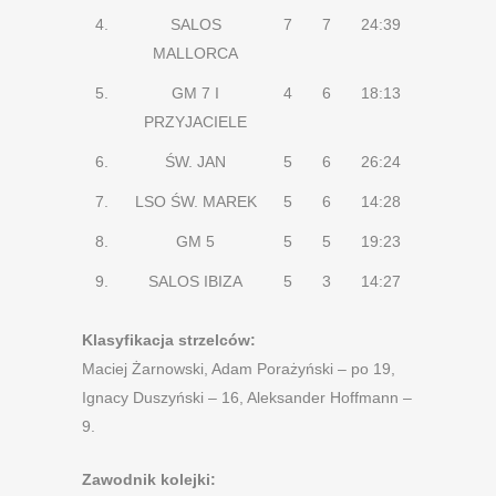
4.
SALOS
7
7
24:39
MALLORCA
5.
GM 7 I
4
6
18:13
PRZYJACIELE
6.
ŚW. JAN
5
6
26:24
7.
LSO ŚW. MAREK
5
6
14:28
8.
GM 5
5
5
19:23
9.
SALOS IBIZA
5
3
14:27
Klasyfikacja strzelców:
Maciej Żarnowski, Adam Porażyński – po 19,
Ignacy Duszyński – 16, Aleksander Hoffmann –
9.
Zawodnik kolejki: