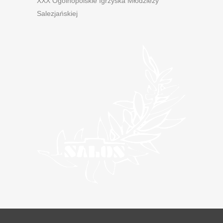
XXX Ogólnopolskie Igrzyska Młodzieży
Salezjańskiej