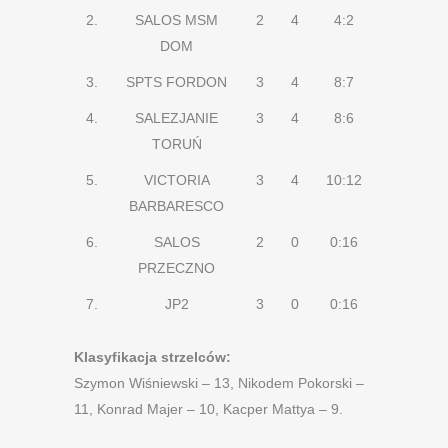
2.
SALOS MSM
2
4
4:2
DOM
3.
SPTS FORDON
3
4
8:7
4.
SALEZJANIE
3
4
8:6
TORUŃ
5.
VICTORIA
3
4
10:12
BARBARESCO
6.
SALOS
2
0
0:16
PRZECZNO
7.
JP2
3
0
0:16
Klasyfikacja strzelców:
Szymon Wiśniewski – 13, Nikodem Pokorski –
11, Konrad Majer – 10, Kacper Mattya – 9.