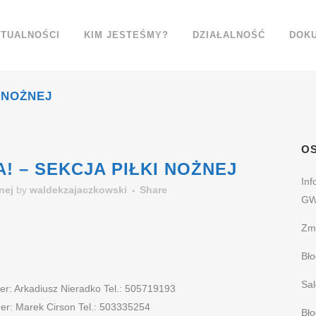
TUALNOŚCI
KIM JESTEŚMY?
DZIAŁALNOŚĆ
DOK
 NOŻNEJ
OS
 – SEKCJA PIŁKI NOŻNEJ
Inf
nej
by
waldekzajaczkowski
Share
GW
Zm
Bło
Sal
er: Arkadiusz Nieradko Tel.: 505719193
er: Marek Cirson Tel.: 503335254
Bł