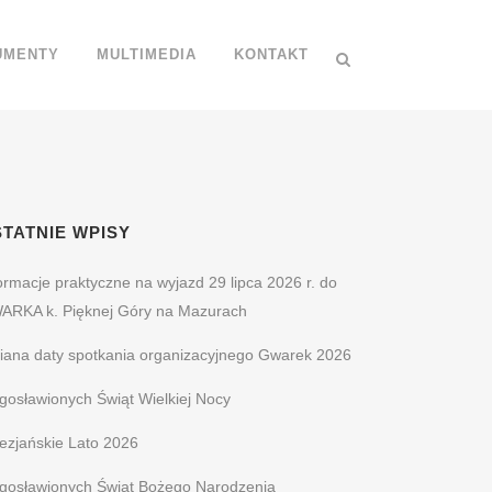
UMENTY
MULTIMEDIA
KONTAKT
TATNIE WPISY
ormacje praktyczne na wyjazd 29 lipca 2026 r. do
ARKA k. Pięknej Góry na Mazurach
iana daty spotkania organizacyjnego Gwarek 2026
gosławionych Świąt Wielkiej Nocy
ezjańskie Lato 2026
ogosławionych Świąt Bożego Narodzenia