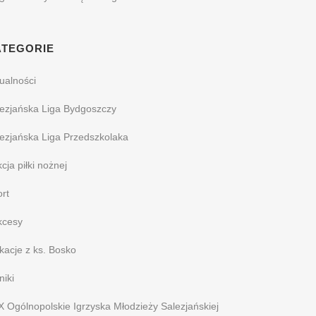
ATEGORIE
ualności
ezjańska Liga Bydgoszczy
ezjańska Liga Przedszkolaka
cja piłki nożnej
rt
kcesy
acje z ks. Bosko
iki
 Ogólnopolskie Igrzyska Młodzieży Salezjańskiej