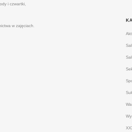
ody i czwartki,
K
ictwa w zajęciach.
Akt
Sal
Sal
Sek
Spo
Su
Wak
Wyn
XXX