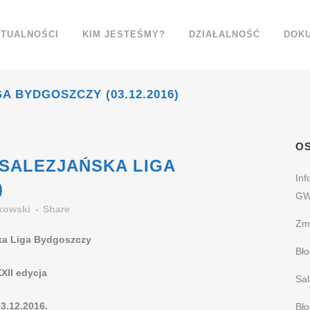
TUALNOŚCI
KIM JESTEŚMY?
DZIAŁALNOŚĆ
DOK
GA BYDGOSZCZY (03.12.2016)
OS
I SALEZJAŃSKA LIGA
Inf
)
GW
kowski
Share
Zm
ka Liga Bydgoszczy
Bło
XII edycja
Sal
3.12.2016.
Bł