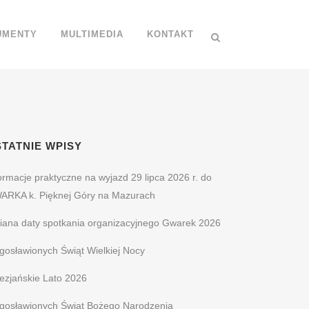
UMENTY
MULTIMEDIA
KONTAKT
TATNIE WPISY
ormacje praktyczne na wyjazd 29 lipca 2026 r. do
ARKA k. Pięknej Góry na Mazurach
iana daty spotkania organizacyjnego Gwarek 2026
gosławionych Świąt Wielkiej Nocy
ezjańskie Lato 2026
ogosławionych Świąt Bożego Narodzenia