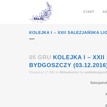
START
AK
KOLEJKA I – XXII SALEZJAŃSKA LI
05 GRU
KOLEJKA I – XXI
BYDGOSZCZY (03.12.2016
Posted at 17:04h
in
Aktualności
by
waldekzajacz
Salezjańs
X
0