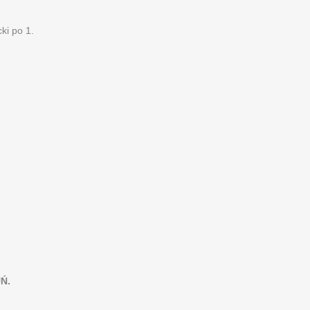
ki po 1.
Ń.