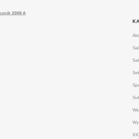
cznik 2008 A
K
Akt
Sal
Sal
Sek
Spo
Su
Wak
Wyn
XXX