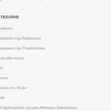
ATEGORIE
ualności
ezjańska Liga Bydgoszczy
ezjańska Liga Przedszkolaka
cja piłki nożnej
rt
kcesy
acje z ks. Bosko
iki
 Ogólnopolskie Igrzyska Młodzieży Salezjańskiej